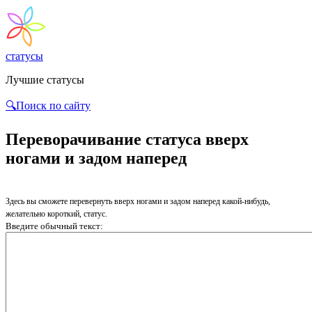
статусы
Лучшие статусы
🔍Поиск по сайту
Переворачивание статуса вверх
ногами и задом наперед
Здесь вы сможете перевернуть вверх ногами и задом наперед какой-нибудь,
желательно короткий, статус.
Введите обычный текст: