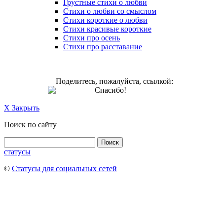
Грустные стихи о любви
Стихи о любви со смыслом
Стихи короткие о любви
Стихи красивые короткие
Стихи про осень
Стихи про расставание
Поделитесь, пожалуйста, ссылкой:
Спасибо!
X Закрыть
Поиск по сайту
статусы
©
Статусы для социальных сетей