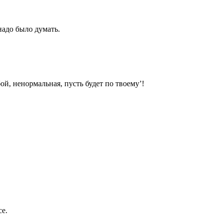
надо было думать.
бой, ненормальная, пусть будет по твоему’!
се.