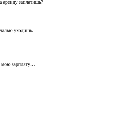
за аренду заплатишь?
ечалью уходишь.
и мою зарплату…