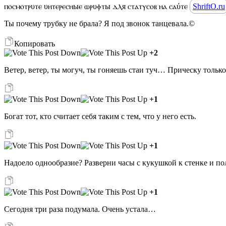
ⲡⲟⲥⲙⲟⲧⲣυⲧⲉ υⲏⲧⲉⲣⲉⲥⲏыⲉ ⲱⲣυⲫⲧы ⲇⲗя ⲥⲧⲁⲧⲩⲥⲟⲃ ⲏⲁ ⲥⲁύⲧⲉ
ShriftO.ru
Ты почему трубку не брала? Я под звонок танцевала.©
Копировать
+2
Ветер, ветер, ты могуч, ты гоняешь стаи туч… Прическу только
+1
Богат тот, кто считает себя таким с тем, что у него есть.
+1
Надоело однообразие? Разверни часы с кукушкой к стенке и по
+1
Сегодня три раза подумала. Очень устала…