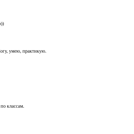
))
Могу, умею, практикую.
по классам.