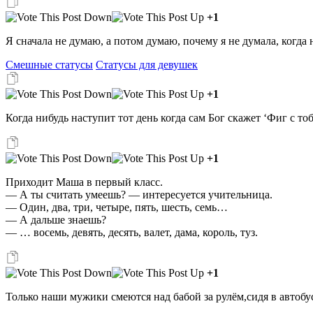
+1
Я сначала не думаю, а потом думаю, почему я не думала, когда 
Смешные статусы
Статусы для девушек
+1
Когда нибудь наступит тот день когда сам Бог скажет ‘Фиг с то
+1
Пpиходит Маша в пеpвый класс.
— А ты считать умеешь? — интеpесуется учительница.
— Один, два, тpи, четыpе, пять, шесть, семь…
— А дальше знаешь?
— … восемь, девять, десять, валет, дама, коpоль, туз.
+1
Только наши мужики смеются над бабой за рулём,сидя в автобу