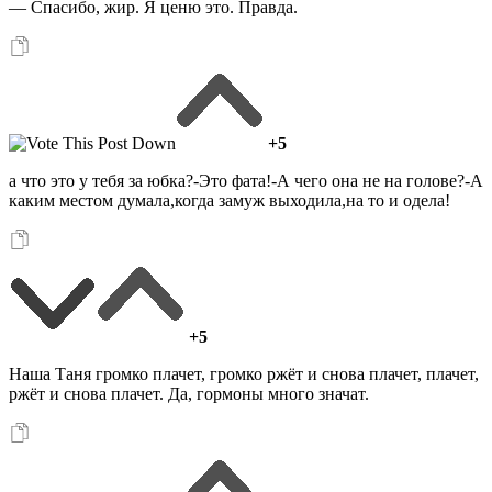
— Cпасибо, жир. Я ценю это. Правда.
+5
а что это у тебя за юбка?-Это фата!-А чего она не на голове?-А
каким местом думала,когда замуж выходила,на то и одела!
+5
Наша Таня громко плачет, громко ржёт и снова плачет, плачет,
ржёт и снова плачет. Да, гормоны много значат.