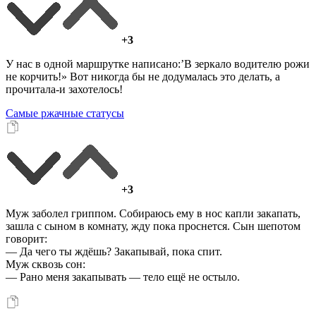
+3
У нас в одной маршрутке написано:’В зеркало водителю рожи
не корчить!» Вот никогда бы не додумалась это делать, а
прочитала-и захотелось!
Самые ржачные статусы
+3
Муж заболел гриппом. Собираюсь ему в нос капли закапать,
зашла с сыном в комнату, жду пока проснется. Сын шепотом
говорит:
— Да чего ты ждёшь? Закапывай, пока спит.
Муж сквозь сон:
— Рано меня закапывать — тело ещё не остыло.