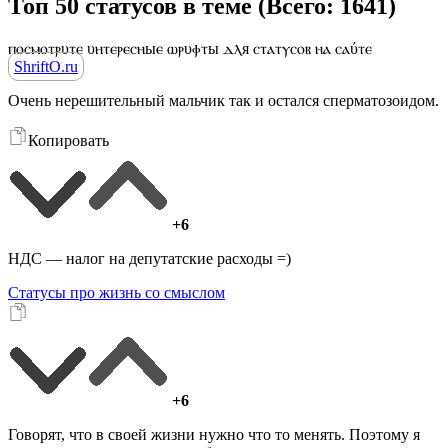
Топ 50 статусов в теме (Всего: 1641)
ⲡⲟⲥⲙⲟⲧⲣυⲧⲉ υⲏⲧⲉⲣⲉⲥⲏыⲉ ⲱⲣυⲫⲧы ⲇⲗя ⲥⲧⲁⲧⲩⲥⲟⲃ ⲏⲁ ⲥⲁύⲧⲉ
ShriftO.ru
Очень нерешительный мальчик так и остался сперматозоидом.
Копировать
+6
НДС — налог на депутатские расходы =)
Статусы про жизнь со смыслом
+6
Говорят, что в своей жизни нужно что то менять. Поэтому я