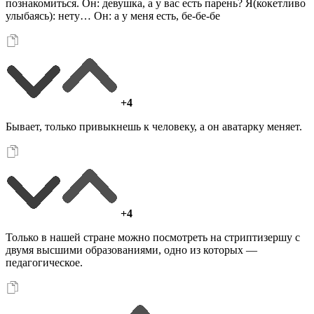
познакомиться. Он: девушка, а у вас есть парень? Я(кокетливо
улыбаясь): нету… Он: а у меня есть, бе-бе-бе
+4
Бывает, только привыкнешь к человеку, а он аватарку меняет.
+4
Только в нашей стране можно посмотреть на стриптизершу с
двумя высшими образованиями, одно из которых —
педагогическое.