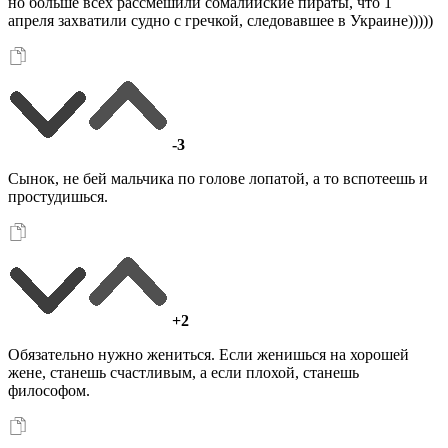
но больше всех рассмешили сомалийские пираты, что 1
апреля захватили судно с гречкой, следовавшее в Украине)))))
-3
Сынок, не бей мальчика по голове лопатой, а то вcпотеешь и
простудишься.
+2
Обязательно нужно жениться. Если женишься на хорошей
жене, станешь счастливым, а если плохой, станешь
философом.