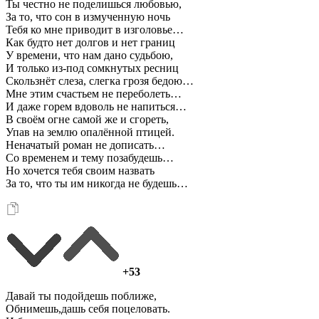
Ты честно не поделишься любовью,
За то, что сон в измученную ночь
Тебя ко мне приводит в изголовье…
Как будто нет долгов и нет границ
У времени, что нам дано судьбою,
И только из-под сомкнутых ресниц
Скользнёт слеза, слегка грозя бедою…
Мне этим счастьем не переболеть…
И даже горем вдоволь не напиться…
В своём огне самой же и сгореть,
Упав на землю опалённой птицей.
Неначатый роман не дописать…
Со временем и тему позабудешь…
Но хочется тебя своим назвать
За то, что ты им никогда не будешь…
+53
Давай ты подойдешь поближе,
Обнимешь,дашь себя поцеловать.