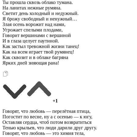
Ты прошла сквозь облако тумана.
На ланитах нежные румяна.
Светит день холодный и недужный.
Я брожу свободный и ненужный…
Злая осень ворожит над нами,
Угрожает спелыми плодами,
Говорит вершинами с вершиной
И в глаза целует паутиной.
Как застыл тревожной жизни танец!
Как на всем играет твой румянец!
Как сквозит и в облаке багряна
Ярких дней зияющая рана!
+1
Говорят, что любовь — перелётная птица,
Погостит по весне, ну а с осенью — к югу,
Оставляя сердца, чтоб потом возвратиться
Тенью крыльев, что люди дарили друг другу.
Говорят, что любовь — это химия тела,