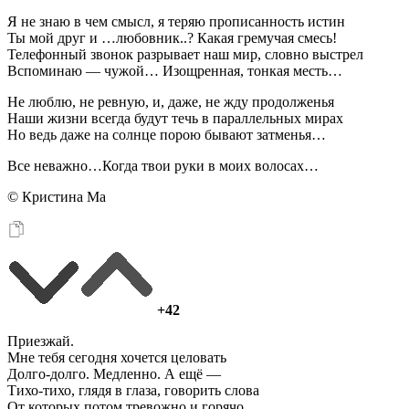
Я не знаю в чем смысл, я теряю прописанность истин
Ты мой друг и …любовник..? Какая гремучая смесь!
Телефонный звонок разрывает наш мир, словно выстрел
Вспоминаю — чужой… Изощренная, тонкая месть…
Не люблю, не ревную, и, даже, не жду продолженья
Наши жизни всегда будут течь в параллельных мирах
Но ведь даже на солнце порою бывают затменья…
Все неважно…Когда твои руки в моих волосах…
© Кристина Ма
+42
Приезжай.
Мне тебя сегодня хочется целовать
Долго-долго. Медленно. А ещё —
Тихо-тихо, глядя в глаза, говорить слова
От которых потом тревожно и горячо.