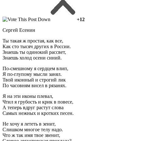
+12
Сергей Есенин
Ты такая ж простая, как все,
Как сто тысяч других в России.
Знаешь ты одинокий рассвет,
Знаешь холод осени синий.
По-смешному я сердцем влип,
Я по-глупому мысли занял.
Твой иконный и строгий лик
По часовням висел в рязанях.
Я на эти иконы плевал,
Чтил я грубость и крик в повесе,
А теперь вдруг растут слова
Самых нежных и кротких песен.
Не хочу я лететь в зенит,
Слишком многое телу надо.
Что ж так имя твое звенит,
Словно августовская прохлада?