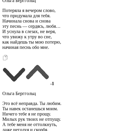
Ольга Берггольц
Потеряла я вечером слово,
что придумала для тебя.
Начинала снова и снова
эту песнь — сердясь, любя…
И уснула в слезах, не веря,
что увижу к утру во сне,
как найдешь ты мою потерю,
начиная песнь обо мне.
-1
Ольга Берггольц
Это всё неправда. Ты любим.
Ты навек останешься моим.
Ничего тебе я не прощу.
Милых рук твоих не отпущу.
А тебе меня не оттолкнуть,
даже негодуя и скорбя.