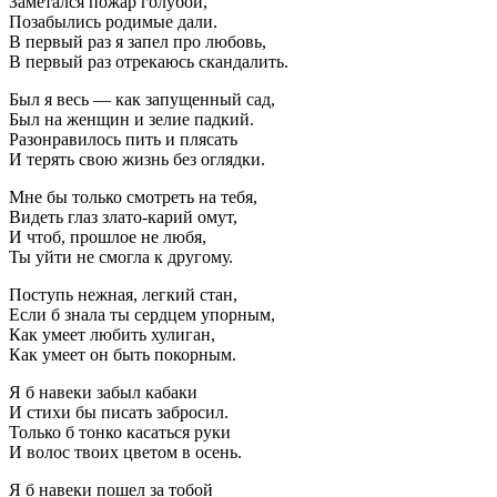
Заметался пожар голубой,
Позабылись родимые дали.
В первый раз я запел про любовь,
В первый раз отрекаюсь скандалить.
Был я весь — как запущенный сад,
Был на женщин и зелие падкий.
Разонравилось пить и плясать
И терять свою жизнь без оглядки.
Мне бы только смотреть на тебя,
Видеть глаз злато-карий омут,
И чтоб, прошлое не любя,
Ты уйти не смогла к другому.
Поступь нежная, легкий стан,
Если б знала ты сердцем упорным,
Как умеет любить хулиган,
Как умеет он быть покорным.
Я б навеки забыл кабаки
И стихи бы писать забросил.
Только б тонко касаться руки
И волос твоих цветом в осень.
Я б навеки пошел за тобой