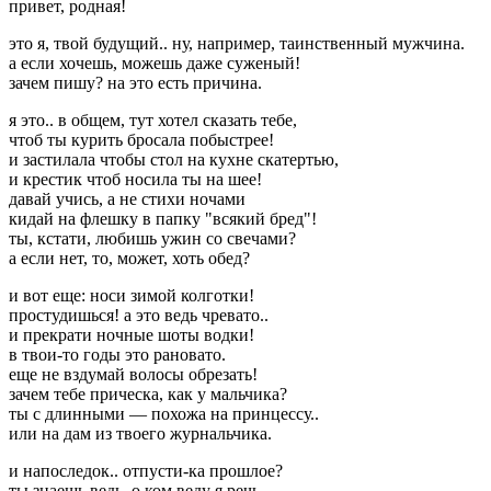
привет, родная!
это я, твой будущий.. ну, например, таинственный мужчина.
а если хочешь, можешь даже суженый!
зачем пишу? на это есть причина.
я это.. в общем, тут хотел сказать тебе,
чтоб ты курить бросала побыстрее!
и застилала чтобы стол на кухне скатертью,
и крестик чтоб носила ты на шее!
давай учись, а не стихи ночами
кидай на флешку в папку "всякий бред"!
ты, кстати, любишь ужин со свечами?
а если нет, то, может, хоть обед?
и вот еще: носи зимой колготки!
простудишься! а это ведь чревато..
и прекрати ночные шоты водки!
в твои-то годы это рановато.
еще не вздумай волосы обрезать!
зачем тебе прическа, как у мальчика?
ты с длинными — похожа на принцессу..
или на дам из твоего журнальчика.
и напоследок.. отпусти-ка прошлое?
ты знаешь ведь, о ком веду я речь.