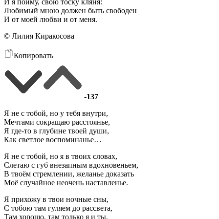
И я пойму, свою тоску кляня:
Любимый мною должен быть свободен
И от моей любви и от меня.
© Лилия Киракосова
Копировать
-137
Я не с тобой, но у тебя внутри,
Мечтами сокращаю расстоянье,
Я где-то в глубине твоей души,
Как светлое воспоминанье…
Я не с тобой, но я в твоих словах,
Слетаю с губ внезапным вдохновеньем,
В твоём стремлении, желанье доказать
Моё случайное неочень наставленье.
Я прихожу в твои ночные сны,
С тобою там гуляем до рассвета,
Там хорошо, там только я и ты,