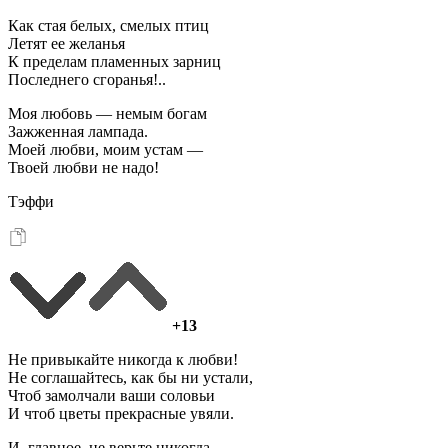
Как стая белых, смелых птиц
Летят ее желанья
К пределам пламенных зарниц
Последнего сгоранья!..
Моя любовь — немым богам
Зажженная лампада.
Моей любви, моим устам —
Твоей любви не надо!
Тэффи
+13
Не привыкайте никогда к любви!
Не соглашайтесь, как бы ни устали,
Чтоб замолчали ваши соловьи
И чтоб цветы прекрасные увяли.
И, главное, не верьте никогда,