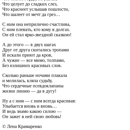
Что целует до сладких слез,
Что краснеет услышав пошлости,
Что шалеет от мечт да грез…
С ним она неприлично счастлива,
С ним плевать, кто кому в долгах.
Он ей стал ярко-звездной сказкою!
А до этого — в двух шагах
Друг от друга скитались тропами
И искали приют да кров,
А чужие — все мимо, толпами,
Без излишних красивых слов.
Сколько раньше ночами плакала
и молилась, кляла судьбу,
Что сердечные псевдоклапаны
жизни линию — да в дугу!
Ну а с ним — с ним всегда красивая:
Улыбается вновь и вновь…
И ведь знамо какою силою —
Он зажег в ней свою любовь!
© Лена Крамаренко