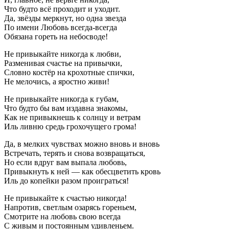
Что будто всё проходит и уходит.
Да, звёзды меркнут, но одна звезда
По имени Любовь всегда-всегда
Обязана гореть на небосводе!
Не привыкайте никогда к любви,
Разменивая счастье на привычки,
Словно костёр на крохотные спички,
Не мелочись, а яростно живи!
Не привыкайте никогда к губам,
Что будто бы вам издавна знакомы,
Как не привыкнешь к солнцу и ветрам
Иль ливню средь грохочущего грома!
Да, в мелких чувствах можно вновь и вновь
Встречать, терять и снова возвращаться,
Но если вдруг вам выпала любовь,
Привыкнуть к ней — как обесцветить кровь
Иль до копейки разом проиграться!
Не привыкайте к счастью никогда!
Напротив, светлым озарясь гореньем,
Смотрите на любовь свою всегда
С живым и постоянным удивленьем.