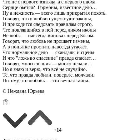
Что не с первого взгляда, а с первого вдоха.
Сердце бьётся? -Гормоны, известное дело…
Ну а нежность — всего лишь прикрытая похоть.
Говорят, что в любви существуют законы,
И приходится следовать правилам строго,
Что поклявшийся в ней перед ликом иконы
Не любя — навсегда виноват перед Богом.
Говорят, что любовь не прощает измены,
А в попытке простить навсегда угасает.
Что нормальное дело — скандалы и сцены
И что "ложь во спасение" правда спасает…
Говорят, много знания — много печали…
Но я знаю и верю, что всё не случайно.
Те, что правда любили, поверьте, молчали,
Потому что любовь — это вечная тайна.
© Неждана Юрьева
+14