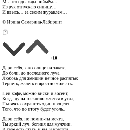
Мы это однажды поймём…
Из рук отпускаю синицу…
И ввысь… за своим журавлём…
© Ирина Самарина-Лабиринт
+10
Дари себя, как солнце на закате,
До боли, до последнего луча,
Любовь для женщин-вечное распятье:
Терпеть, жалеть и яростно молчать.
Пей кофе, можно виски и абсент,
Когда душа тоскливо жмется в угол,
Пытаясь сохранить один процент
Того, что по итогу будет уголь..
Дари себя, но помни-ты мечта,
Ты яркий луч, богиня для мужчин,
В тебе есть стать, и ум, и красота,