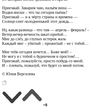
Приезжай. Заварим чаю, нальём вина —
Водки-виски – что ты сегодня пьёшь?
Приезжай — и к чёрту страны и времена —
Солнце-снег-холодненький этот дождь…
Ну, какая разница – что там — апрель – февраль? –
Ветер-вечер-вечность-закат-прибой…
Мне до слёз, до глупых истерик жаль
Каждый миг – убитый – прожитый – не с тобой…
Мне тебя сегодня хочется… Боже мой! –
Не могу я с тобой о будничном и простом!…
Приезжай, пожалуйста, просто побудь со мной.
И – плевать, пожалуй, что будет со мной потом.
© Юлия Вергилева
+8