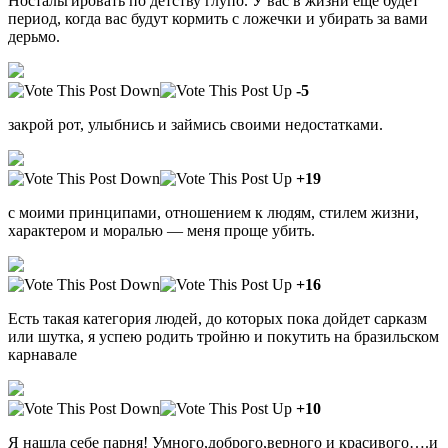
Ностальгировать по детству глупо. У вас в жизни еще будет
период, когда вас будут кормить с ложечки и убирать за вами
дерьмо.
-5
закрой рот, улыбнись и займись своими недостатками.
+19
с моими принципами, отношением к людям, стилем жизни,
характером и моралью — меня проще убить.
+16
Есть такая категория людей, до которых пока дойдет сарказм
или шутка, я успею родить тройню и покутить на бразильском
карнавале
+10
Я нашла себе парня! Умного,доброго,верного и красивого….и