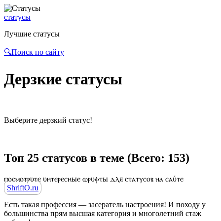
статусы
Лучшие статусы
🔍Поиск по сайту
Дерзкие статусы
Выберите дерзкий статус!
Топ 25 статусов в теме (Всего: 153)
ⲡⲟⲥⲙⲟⲧⲣυⲧⲉ υⲏⲧⲉⲣⲉⲥⲏыⲉ ⲱⲣυⲫⲧы ⲇⲗя ⲥⲧⲁⲧⲩⲥⲟⲃ ⲏⲁ ⲥⲁύⲧⲉ
ShriftO.ru
Есть такая профессия — засератель настроения! И походу у
большинства прям высшая категория и многолетний стаж