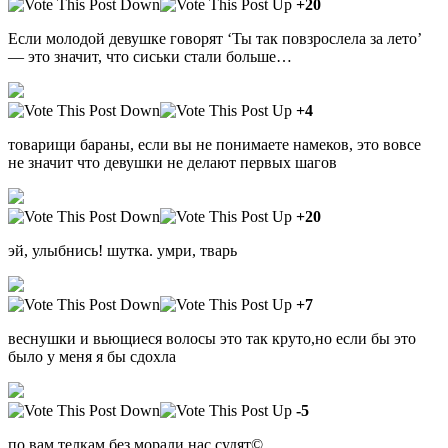
+20
Если молодой девушке говорят ‘Ты так повзрослела за лето’
— это значит, что сиськи стали больше…
+4
товарищи бараны, если вы не понимаете намеков, это вовсе
не значит что девушки не делают первых шагов
+20
эй, улыбнись! шутка. умри, тварь
+7
веснушки и вьющиеся волосы это так круто,но если бы это
было у меня я бы сдохла
-5
по вам,телкам без морали,нас судят©