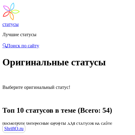
статусы
Лучшие статусы
🔍Поиск по сайту
Оригинальные статусы
Выберите оригинальный статус!
Топ 10 статусов в теме (Всего: 54)
ⲡⲟⲥⲙⲟⲧⲣυⲧⲉ υⲏⲧⲉⲣⲉⲥⲏыⲉ ⲱⲣυⲫⲧы ⲇⲗя ⲥⲧⲁⲧⲩⲥⲟⲃ ⲏⲁ ⲥⲁύⲧⲉ
ShriftO.ru