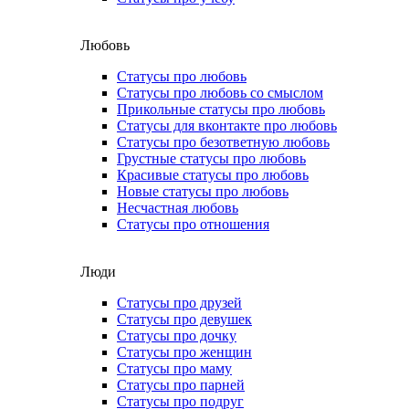
Любовь
Статусы про любовь
Статусы про любовь со смыслом
Прикольные статусы про любовь
Статусы для вконтакте про любовь
Статусы про безответную любовь
Грустные статусы про любовь
Красивые статусы про любовь
Новые статусы про любовь
Несчастная любовь
Статусы про отношения
Люди
Статусы про друзей
Статусы про девушек
Статусы про дочку
Статусы про женщин
Статусы про маму
Статусы про парней
Статусы про подруг