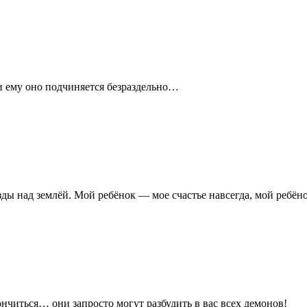
и ему оно подчиняется безраздельно…
ы над землёй. Мой ребёнок — мое счастье навсегда, мой ребёно
кончиться… они запросто могут разбудить в вас всех демонов!