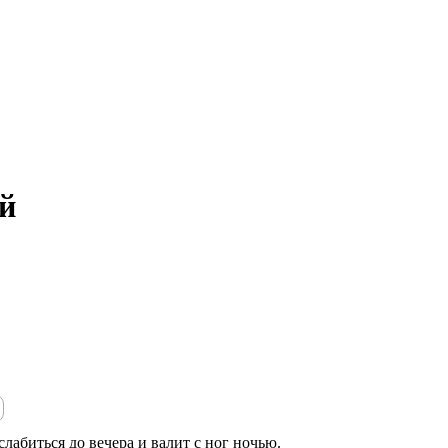
й
лабиться до вечера и валит с ног ночью.