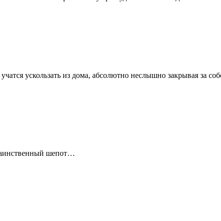
 учатся ускользать из дома, абсолютно неслышно закрывая за с
а таинственный шепот…