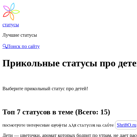
статусы
Лучшие статусы
🔍Поиск по сайту
Прикольные статусы про дете
Выберите прикольный статус про детей!
Топ 7 статусов в теме (Всего: 15)
ⲡⲟⲥⲙⲟⲧⲣυⲧⲉ υⲏⲧⲉⲣⲉⲥⲏыⲉ ⲱⲣυⲫⲧы ⲇⲗя ⲥⲧⲁⲧⲩⲥⲟⲃ ⲏⲁ ⲥⲁύⲧⲉ
ShriftO.ru
Дети — цветочки, аромат которых бодрит по утрам, не дает расс