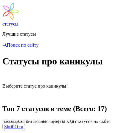
статусы
Лучшие статусы
🔍Поиск по сайту
Статусы про каникулы
Выберите статус про каникулы!
Топ 7 статусов в теме (Всего: 17)
ⲡⲟⲥⲙⲟⲧⲣυⲧⲉ υⲏⲧⲉⲣⲉⲥⲏыⲉ ⲱⲣυⲫⲧы ⲇⲗя ⲥⲧⲁⲧⲩⲥⲟⲃ ⲏⲁ ⲥⲁύⲧⲉ
ShriftO.ru