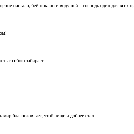
щение настало, бей поклон и воду пей – господь один для всех ц
ом!
сть с собою забирает.
есь мир благословляет, чтоб чище и добрее стал…