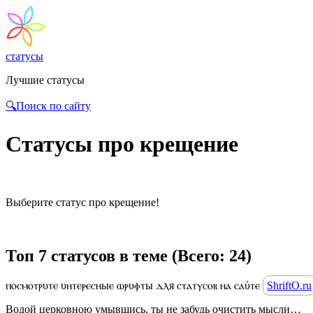
статусы
Лучшие статусы
🔍Поиск по сайту
Статусы про крещение
Выберите статус про крещение!
Топ 7 статусов в теме (Всего: 24)
ⲡⲟⲥⲙⲟⲧⲣυⲧⲉ υⲏⲧⲉⲣⲉⲥⲏыⲉ ⲱⲣυⲫⲧы ⲇⲗя ⲥⲧⲁⲧⲩⲥⲟⲃ ⲏⲁ ⲥⲁύⲧⲉ
ShriftO.ru
Водой церковною умывшись, ты не забудь очистить мысли…