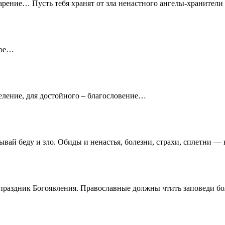
арение… Пусть тебя хранят от зла ненастного ангелы-хранител
ное…
целение, для достойного – благословение…
ай беду и зло. Обиды и ненастья, болезни, страхи, сплетни — 
праздник Богоявления. Православные должны чтить заповеди божь