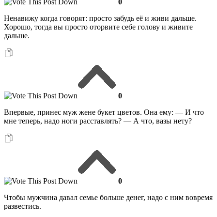
0
Ненавижу когда говорят: просто забудь её и живи дальше.
Хорошо, тогда вы просто оторвите себе голову и живите
дальше.
0
Впервые, принес муж жене букет цветов. Она ему: — И что
мне теперь, надо ноги расставлять? — А что, вазы нету?
0
Чтобы мужчина давал семье больше денег, надо с ним вовремя
развестись.