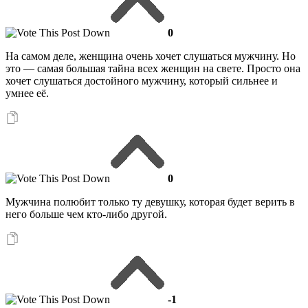
0
На самом деле, женщина очень хочет слушаться мужчину. Но
это — самая большая тайна всех женщин на свете. Просто она
хочет слушаться достойного мужчину, который сильнее и
умнее её.
0
Мужчина полюбит только ту девушку, которая будет верить в
него больше чем кто-либо другой.
-1