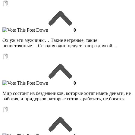
0
Ох уж эти мужчины… Такие ветреные, такие
непостоянные… Сегодня один целует, завтра другой…
0
Мир состоит из бездельников, которые хотят иметь деньги, не
работая, и придурков, которые готовы работать, не богатея.