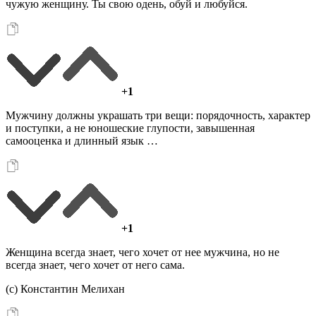
чужую женщину. Ты свою одень, обуй и любуйся.
+1
Мужчину должны украшать три вещи: порядочность, характер
и поступки, а не юношеские глупости, завышенная
самооценка и длинный язык …
+1
Женщина всегда знает, чего хочет от нее мужчина, но не
всегда знает, чего хочет от него сама.
(с) Константин Мелихан