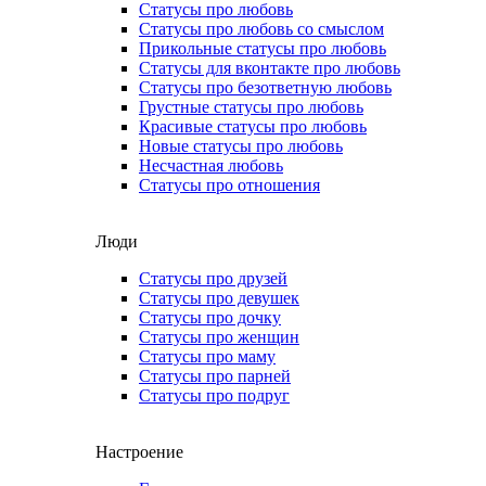
Статусы про любовь
Статусы про любовь со смыслом
Прикольные статусы про любовь
Статусы для вконтакте про любовь
Статусы про безответную любовь
Грустные статусы про любовь
Красивые статусы про любовь
Новые статусы про любовь
Несчастная любовь
Статусы про отношения
Люди
Статусы про друзей
Статусы про девушек
Статусы про дочку
Статусы про женщин
Статусы про маму
Статусы про парней
Статусы про подруг
Настроение