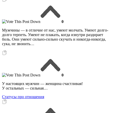
0
Мужчины — в отличие от нас, умеют молчать. Умеют долго-
долго терпеть. Умеют не плакать, когда изнутри раздирает
боль. Они умеют сильно-сильно скучать и никогда-никогда,
сука, не звонить…
0
У настоящих мужчин — женщина счастливая!
У остальных — сильная…
Статусы про отношения