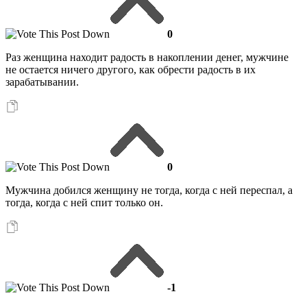
0
Раз женщина находит радость в накоплении денег, мужчине
не остается ничего другого, как обрести радость в их
зарабатывании.
0
Мужчина добился женщину не тогда, когда с ней переспал, а
тогда, когда с ней спит только он.
-1