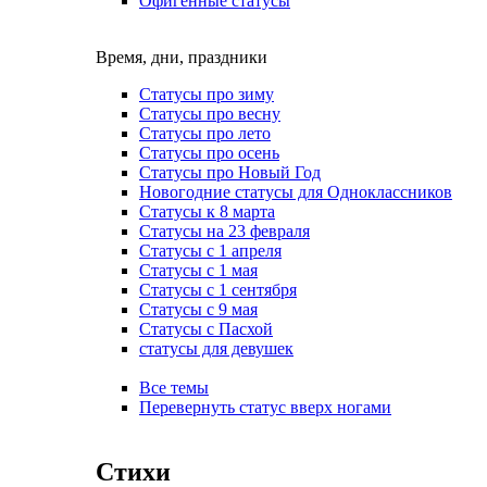
Офигенные статусы
Время, дни, праздники
Статусы про зиму
Статусы про весну
Статусы про лето
Статусы про осень
Статусы про Новый Год
Новогодние статусы для Одноклассников
Статусы к 8 марта
Статусы на 23 февраля
Статусы с 1 апреля
Статусы с 1 мая
Статусы с 1 сентября
Статусы с 9 мая
Статусы с Пасхой
статусы для девушек
Все темы
Перевернуть статус вверх ногами
Стихи