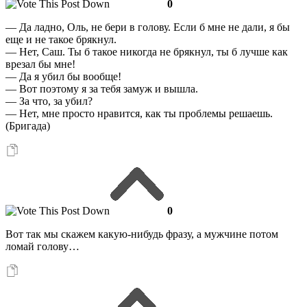
0
— Да ладно, Оль, не бери в голову. Если б мне не дали, я бы
еще и не такое брякнул.
— Нет, Саш. Ты б такое никогда не брякнул, ты б лучше как
врезал бы мне!
— Да я убил бы вообще!
— Вот поэтому я за тебя замуж и вышла.
— За что, за убил?
— Нет, мне просто нравится, как ты проблемы решаешь.
(Бригада)
0
Вот так мы скажем какую-нибудь фразу, а мужчине потом
ломай голову…