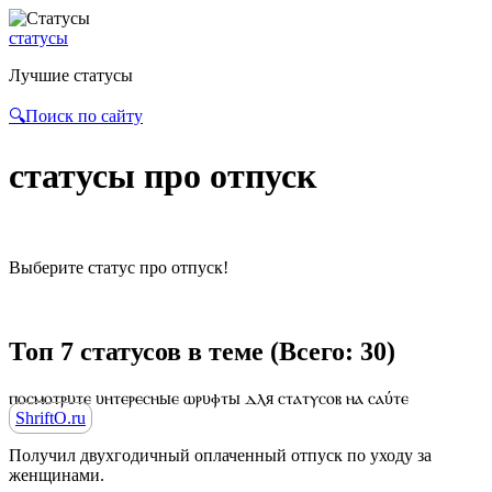
статусы
Лучшие статусы
🔍Поиск по сайту
статусы про отпуск
Выберите статус про отпуск!
Топ 7 статусов в теме (Всего: 30)
ⲡⲟⲥⲙⲟⲧⲣυⲧⲉ υⲏⲧⲉⲣⲉⲥⲏыⲉ ⲱⲣυⲫⲧы ⲇⲗя ⲥⲧⲁⲧⲩⲥⲟⲃ ⲏⲁ ⲥⲁύⲧⲉ
ShriftO.ru
Получил двухгодичный оплаченный отпуск по уходу за
женщинами.