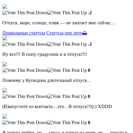
-2
Отпуск, море, солнце, пляж — не хватает мне сейчас…
Прикольные статусы
Статусы про лето🌅
-2
Ну все!!! В попу градусник и в отпуск!!!!
0
Помоему у Купидона длительный отпуск…
0
(В)ыпустите из контакта…это…В отпуск!!!(с) XDDD
0
Я хотела любви, он — секса, я хотела на море, он — просто в