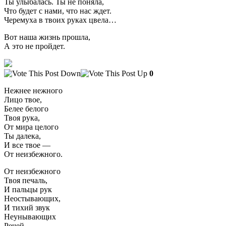
Ты улыбалась. Ты не поняла,
Что будет с нами, что нас ждет.
Черемуха в твоих руках цвела…
Вот наша жизнь прошла,
А это не пройдет.
0
Нежнее нежного
Лицо твое,
Белее белого
Твоя рука,
От мира целого
Ты далека,
И все твое —
От неизбежного.
От неизбежного
Твоя печаль,
И пальцы рук
Неостывающих,
И тихий звук
Неунывающих
Речей,