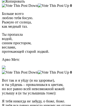
Копировать
0
Больше всего
люблю тебя босую.
Рыжую от солнца,
как медный таз.
Ты пропахла
водой,
синим простором,
веслами,
протекающей старой лодкой.
Арво Метс
0
Вот так и я уйду (и на здоровье),
и ты уйдешь – провалишься к цветам,
но все равно всей невозможной кожей
услышу я (и ты услышишь тоже):
Я тебя никогда не забуду, о боже, боже.
Я тебя все равно никогда никому не отдам.