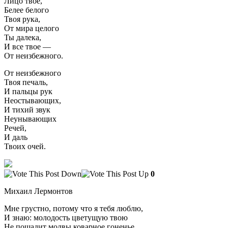
Лицо твое,
Белее белого
Твоя рука,
От мира целого
Ты далека,
И все твое —
От неизбежного.
От неизбежного
Твоя печаль,
И пальцы рук
Неостывающих,
И тихий звук
Неунывающих
Речей,
И даль
Твоих очей.
0
Михаил Лермонтов
Мне грустно, потому что я тебя люблю,
И знаю: молодость цветущую твою
Не пощадит молвы коварное гоненье.