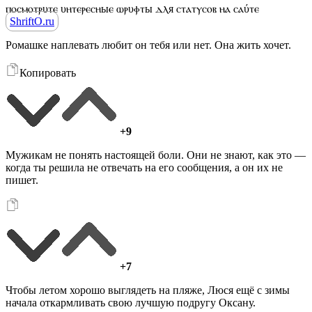
ⲡⲟⲥⲙⲟⲧⲣυⲧⲉ υⲏⲧⲉⲣⲉⲥⲏыⲉ ⲱⲣυⲫⲧы ⲇⲗя ⲥⲧⲁⲧⲩⲥⲟⲃ ⲏⲁ ⲥⲁύⲧⲉ
ShriftO.ru
Ромашке наплевать любит он тебя или нет. Она жить хочет.
Копировать
+9
Мужикам не понять настоящей боли. Они не знают, как это —
когда ты решила не отвечать на его сообщения, а он их не
пишет.
+7
Чтобы летом хорошо выглядеть на пляже, Люся ещё с зимы
начала откармливать свою лучшую подругу Оксану.