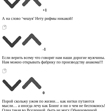
+1
А на слово ‘чешуя’ Нету рифмы никакой!
-1
Если верить всему что говорят нам наши дорогие мужчины.
Нам можно открывать фабрику по производству анакома!!!
0
Порой скольжу ужом по жизни… как нитки путаются
мысли… а иногда лечу как Боинг и ни о чем не беспокоюсь!
Одна такая во Вселенной, быть не могу Обыкновенной…