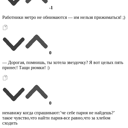
-1
Работники метро не обнимаются — им нельзя прижиматься! ;)
0
— Дорогая, помнишь, ты хотела звездочку? Я вот целых пять
принес! Тащи рюмки! :)
0
ненавижу когда спрашивают:’че себе парня не найдешь?’
такое чувство,что найти парня-все равно,что за хлебом
сходить