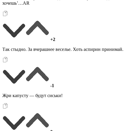
хочешь’…AR
+2
Так стыдно. За вчерашнее веселье. Хоть аспирин принимай.
-1
Жри капусту — будут сиськи!