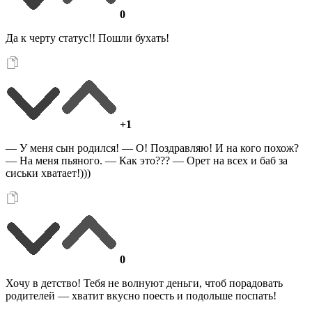
0
Да к черту статус!! Пошли бухать!
+1
— У меня сын родился! — О! Поздравляю! И на кого похож?
— На меня пьяного. — Как это??? — Орет на всех и баб за
сиськи хватает!)))
0
Хочу в детство! Тебя не волнуют деньги, чтоб порадовать
родителей — хватит вкусно поесть и подольше поспать!