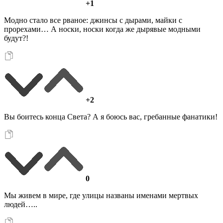
+1
Модно стало все рваное: джинсы с дырами, майки с
прорехами… А носки, носки когда же дырявые модными
будут?!
+2
Вы боитесь конца Света? А я боюсь вас, гребанные фанатики!
0
Мы живем в мире, где улицы названы именами мертвых
людей…..