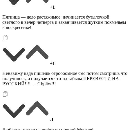
+1
Пятница — дело растяжимое: начинается бутылочкой
светлого в вечер четверга и заканчивается жутким похмельем
в воскресенье!
+1
Ненавижу када пишешь огроооомное смс потом смотришь что
получилось, а получается что ты забыла ПЕРЕВЕСТИ НА
РУССКИЙ!!!!…..Gbpltw!!!
-1
Люблю кататься на лифте по ночной Москве!