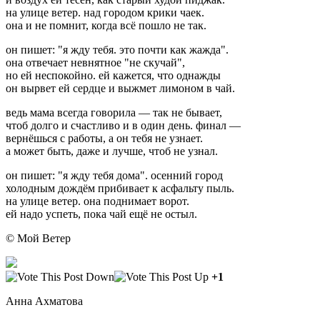
на улице ветер. над городом крики чаек.
она и не помнит, когда всё пошло не так.
он пишет: "я жду тебя. это почти как жажда".
она отвечает невнятное "не скучай",
но ей неспокойно. ей кажется, что однажды
он вырвет ей сердце и выжмет лимоном в чай.
ведь мама всегда говорила — так не бывает,
чтоб долго и счастливо и в один день. финал —
вернёшься с работы, а он тебя не узнает.
а может быть, даже и лучше, чтоб не узнал.
он пишет: "я жду тебя дома". осенний город
холодным дождём прибивает к асфальту пыль.
на улице ветер. она поднимает ворот.
ей надо успеть, пока чай ещё не остыл.
© Мой Ветер
+1
Анна Ахматова