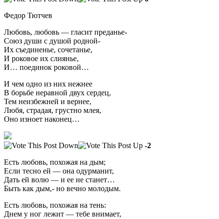
Федор Тютчев
Любовь, любовь — гласит преданье-
Союз души с душой родной-
Их съединенье, сочетанье,
И роковое их слиянье,
И… поединок роковой…
И чем одно из них нежнее
В борьбе неравной двух сердец,
Тем неизбежней и вернее,
Любя, страдая, грустно млея,
Оно изноет наконец…
-2
Есть любовь, похожая на дым;
Если тесно ей — она одурманит,
Дать ей волю — и ее не станет…
Быть как дым,- но вечно молодым.
Есть любовь, похожая на тень:
Днем у ног лежит — тебе внимает,