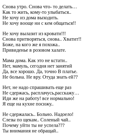
Снова утро. Снова что- то делать…
Как то жить, кому-то улыбаться..
Не хочу из дома выходить.
Не хочу вооще ни с кем общаться!!
Не хочу вылазит из кровати!!!
Снова притворяться, снова.. Хватит!!
Боже, на кого же я похожа..
Привиденье в розовом халате.
Мама дома. Как это не кстати..
Нет, мамуль, сегодня нет занятий
Да, все хорошо. Да, точно В платье.
Не больна. Не вру. Отуда знать ей??
Нет, не надо спрашивать еще раз
Не сдержаcь, расплачусь,расскажу…
Иди же на работу! все нормально!
Я еще на кухне посижу..
Не сдержалась.. Больно. Надоело!
Слезы по щекам.. Соленый чай..
Почему уйти ты не успела???
Ты внимания не обращай..