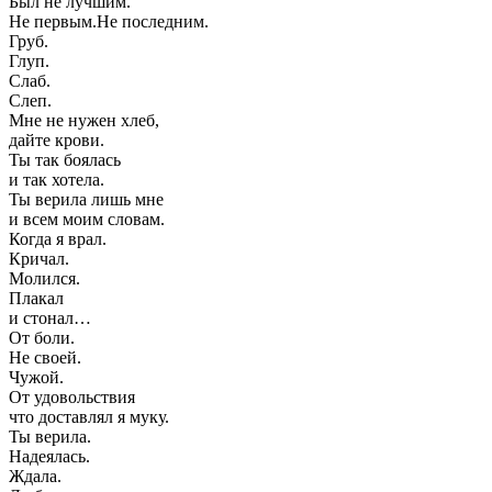
Был не лучшим.
Не первым.Не последним.
Груб.
Глуп.
Слаб.
Слеп.
Мне не нужен хлеб,
дайте крови.
Ты так боялась
и так хотела.
Ты верила лишь мне
и всем моим словам.
Когда я врал.
Кричал.
Молился.
Плакал
и стонал…
От боли.
Не своей.
Чужой.
От удовольствия
что доставлял я муку.
Ты верила.
Надеялась.
Ждала.