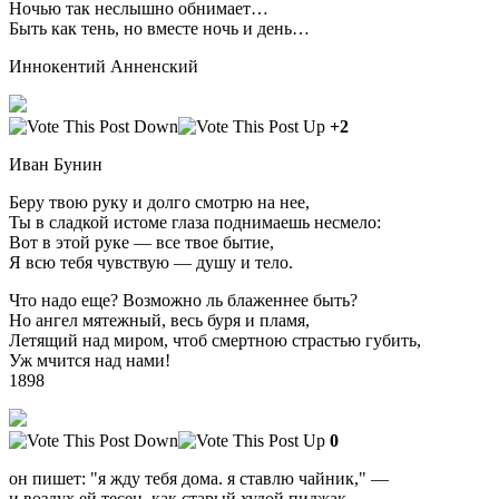
Ночью так неслышно обнимает…
Быть как тень, но вместе ночь и день…
Иннокентий Анненский
+2
Иван Бунин
Беру твою руку и долго смотрю на нее,
Ты в сладкой истоме глаза поднимаешь несмело:
Вот в этой руке — все твое бытие,
Я всю тебя чувствую — душу и тело.
Что надо еще? Возможно ль блаженнее быть?
Но ангел мятежный, весь буря и пламя,
Летящий над миром, чтоб смертною страстью губить,
Уж мчится над нами!
1898
0
он пишет: "я жду тебя дома. я ставлю чайник," —
и воздух ей тесен, как старый худой пиджак.