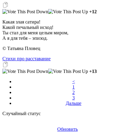
+12
Какая злая сатира!
Какой печальный исход!
Ты стал для меня целым миром,
А я для тебя – эпизод.
© Татьяна Пловец
Стихи про расставание
+13
<
1
2
3
Дальше
Случайный статус
Обновить