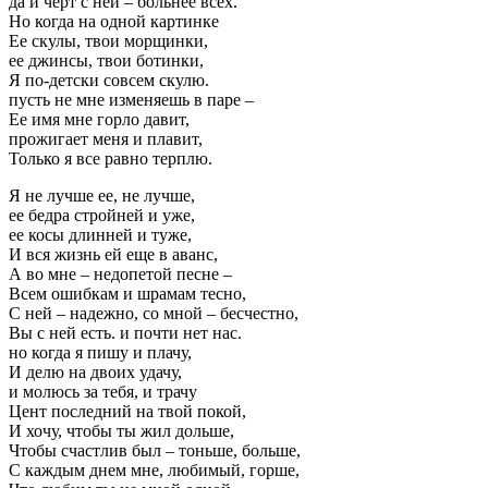
да и черт с ней – больнее всех.
Но когда на одной картинке
Ее скулы, твои морщинки,
ее джинсы, твои ботинки,
Я по-детски совсем скулю.
пусть не мне изменяешь в паре –
Ее имя мне горло давит,
прожигает меня и плавит,
Только я все равно терплю.
Я не лучше ее, не лучше,
ее бедра стройней и уже,
ее косы длинней и туже,
И вся жизнь ей еще в аванс,
А во мне – недопетой песне –
Всем ошибкам и шрамам тесно,
С ней – надежно, со мной – бесчестно,
Вы с ней есть. и почти нет нас.
но когда я пишу и плачу,
И делю на двоих удачу,
и молюсь за тебя, и трачу
Цент последний на твой покой,
И хочу, чтобы ты жил дольше,
Чтобы счастлив был – тоньше, больше,
С каждым днем мне, любимый, горше,