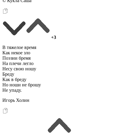
© Кукла Саша
+3
В тяжелое время
Как некое зло
Поэзии бремя
На плечи легло
Несу свою ношу
Бреду
Как в бреду
Но ноши не брошу
Не упаду.
Игорь Холин