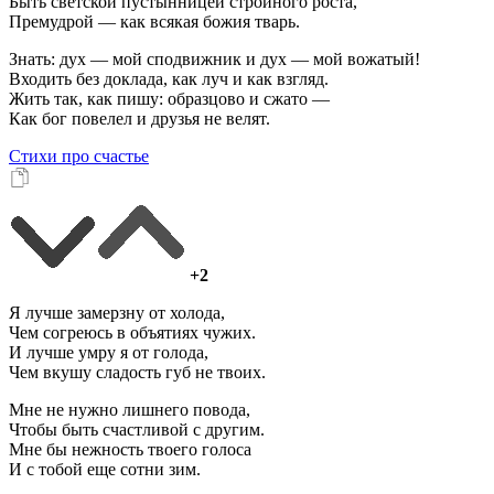
Быть светской пустынницей стройного роста,
Премудрой — как всякая божия тварь.
Знать: дух — мой сподвижник и дух — мой вожатый!
Входить без доклада, как луч и как взгляд.
Жить так, как пишу: образцово и сжато —
Как бог повелел и друзья не велят.
Стихи про счастье
+2
Я лучше замерзну от холода,
Чем согреюсь в объятиях чужих.
И лучше умру я от голода,
Чем вкушу сладость губ не твоих.
Мне не нужно лишнего повода,
Чтобы быть счастливой с другим.
Мне бы нежность твоего голоса
И с тобой еще сотни зим.