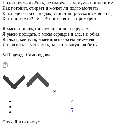
Надо просто любить, не пытаясь к чему-то примерить:
Как готовит, стирает и может ли долго молчать,
Как ведёт себя на людях, станет ли россказням верить,
Как в постели?.. И всё примерять… примерять…
Я умею понять, никого не виню, не ругаю,
Я умею прощать, в моём сердце ни зла, ни обид.
Я такая, как есть, и меняться совсем не желаю.
И надеюсь… меня есть, за что и такую любить…
© Надежда Самородова
+9
<
1
2
Случайный статус