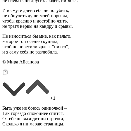
не гневать ни других людей, ни Бога.
И в смуте дней себя не погубить,
не обнулить души моей порывы,
чтобы красиво и достойно жить,
не тратя нервы на хандру и срывы.
Не износиться бы мне, как пальто,
которое той осенью купила,
чтоб не повесили ярлык "никто",
и я саму себя не разлюбила.
© Мира Айсанова
+1
Быть уже не боюсь одиночкой –
Так гораздо спокойнее спится.
О тебе не выходит ни строчки,
Сколько я ни мараю страницы.