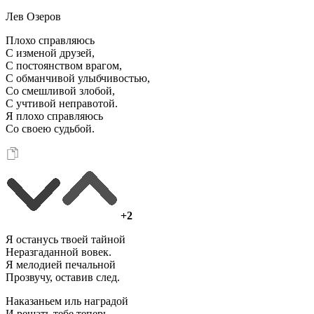
Лев Озеров
Плохо справляюсь
С изменой друзей,
С постоянством врагом,
С обманчивой улыбчивостью,
Со смешливой злобой,
С учтивой неправотой.
Я плохо справляюсь
Со своею судьбой.
+2
Я останусь твоей тайной
Неразгаданной вовек.
Я мелодией печальной
Прозвучу, оставив след.
Наказаньем иль наградой
И решать тебе теперь.